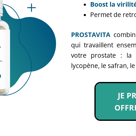
Boost la virilit
Permet de retr
PROSTAVITA
combin
qui travaillent ense
votre prostate : la 
lycopène, le safran, le
JE P
OFFRE