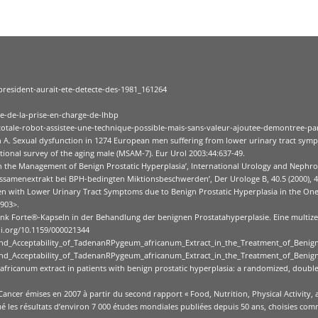
president-aurait-ete-detecte-des-1981_161264
e-de-la-prise-en-charge-de-lhbp
e-totale-robot-assistee-une-technique-possible-mais-sans-valeur-ajoutee-demontree-p
 A. Sexual dysfunction in 1274 European men suffering from lower urinary tract sympt
ional survey of the aging male (MSAM-7). Eur Urol 2003:44:637-49.
n the Management of Benign Prostatic Hyperplasia’, International Urology and Nephrol
rbissamenextrakt bei BPH-bedingten Miktionsbeschwerden’, Der Urologe B, 40.5 (2000), 
 Men with Lower Urinary Tract Symptoms due to Benign Prostatic Hyperplasia in the O
2903>.
ta Fink Forte®-Kapseln in der Behandlung der benignen Prostatahyperplasie. Eine mult
oi.org/10.1159/000021344
_and_Acceptability_of_TadenanRPygeum_africanum_Extract_in_the_Treatment_of_Benign
_and_Acceptability_of_TadenanRPygeum_africanum_Extract_in_the_Treatment_of_Benign
ricanum extract in patients with benign prostatic hyperplasia: a randomized, double-
er émises en 2007 à partir du second rapport « Food, Nutrition, Physical Activity, an
lué les résultats d’environ 7 000 études mondiales publiées depuis 50 ans, choisies c