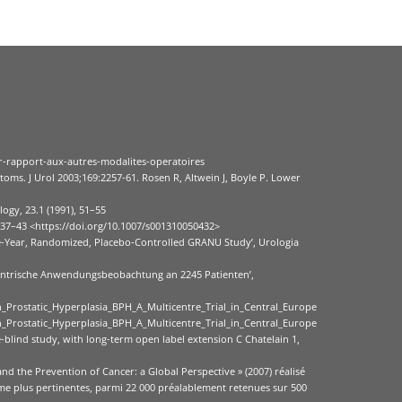
ar-rapport-aux-autres-modalites-operatoires
oms. J Urol 2003;169:2257-61. Rosen R, Altwein J, Boyle P. Lower
ogy, 23.1 (1991), 51–55
437–43 <https://doi.org/10.1007/s001310050432>
ne-Year, Randomized, Placebo-Controlled GRANU Study’, Urologia
izentrische Anwendungsbeobachtung an 2245 Patienten’,
_Prostatic_Hyperplasia_BPH_A_Multicentre_Trial_in_Central_Europe
_Prostatic_Hyperplasia_BPH_A_Multicentre_Trial_in_Central_Europe
blind study, with long-term open label extension C Chatelain 1,
d the Prevention of Cancer: a Global Perspective » (2007) réalisé
omme plus pertinentes, parmi 22 000 préalablement retenues sur 500