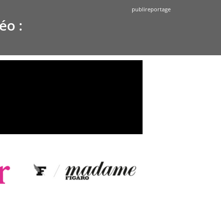
publireportage
éo :