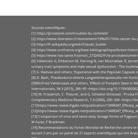
Sources scientifiques :
[1] https://prostanet.com/troubles-du-sommeil/
[2] https://www.liberation.fr/evenement/1996/01/10/le-cancer-du-
[3] https://fr.wikipedia.org/wiki/Claude_Gubler
[4] https://www.urofrance.org/base-bibliographique/breve-histoir
[5] https://www.has-sante.fr/jcms/c_2732432/fr/la-prostatectomi
[6] Vallancien G, Emberton M, Harving N, van Moorselaar R, Jeroen
urinary tract symptoms and male sexual dysfunction : The multinat
[7] A. Hamvas and others, ‘Experience with the Peponen Capsule i
[8] D. Bach, ‘Placebokontrollierte Langzeittherapiestudie mit Kü
[9]Winfried Vahlensieck and others, ‘Effects of Pumpkin Seed in
Internationalis, 94.3 (2015), 286–95 <https://doi.org/10.1159/00036
[10] M. Friederich, C. Theurer, and G. Schiebel-Schlosser, ‘Pros
Complementary Medicine Research, 7.4 (2000), 200–204 <https://d
[11]https://www.researchgate.net/publication/13498347_Efficacy
[12]https://www.researchgate.net/publication/13498347_Efficacy
[13] Comparison of once and twice daily dosage forms of Pygeum af
W Autet, F Brackman
[14] Recommandations du Fonds Mondial de Recherche contre le Canc
durant 5 ans par un panel de 21 experts scientifiques qui ont éva